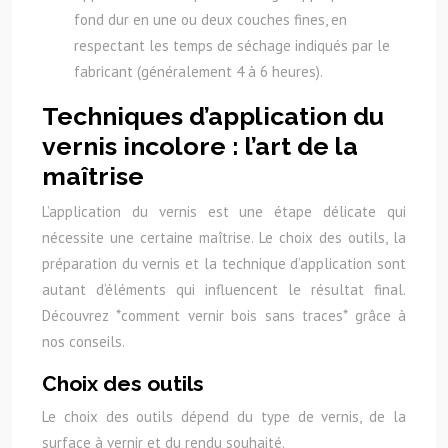
fond dur en une ou deux couches fines, en
respectant les temps de séchage indiqués par le
fabricant (généralement 4 à 6 heures).
Techniques d’application du
vernis incolore : l’art de la
maîtrise
L’application du vernis est une étape délicate qui
nécessite une certaine maîtrise. Le choix des outils, la
préparation du vernis et la technique d’application sont
autant d’éléments qui influencent le résultat final.
Découvrez *comment vernir bois sans traces* grâce à
nos conseils.
Choix des outils
Le choix des outils dépend du type de vernis, de la
surface à vernir et du rendu souhaité.