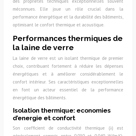
des propriétés techniques exceptionnelles souvent
méconnues. Elle joue un rôle crucial dans la
performance énergétique et la durabilité des bâtiments,
optimisant le confort thermique et acoustique.
Performances thermiques de
la laine de verre
La laine de verre est un isolant thermique de premier
choix, contribuant fortement à réduire les dépenses
énergétiques et à améliorer considérablement le
confort intérieur. Ses caractéristiques exceptionnelles
en font un acteur essentiel de la performance
énergétique des bâtiments.
Isolation thermique: economies
d’energie et confort
Son coefficient de conductivité thermique (λ) est
généralement compris entre 0.030 et 0.040 W/(m.K),