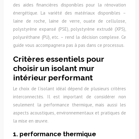
des aides financières disponibles pour la rénovation
énergétique. La variété des matériaux disponibles –
laine de roche, laine de verre, ouate de cellulose,
polystyrène expansé (PSE), polystyrène extrudé (XPS),
polyuréthane (PU), etc. – rend la décision complexe. Ce
guide vous accompagnera pas à pas dans ce processus.
Critères essentiels pour
choisir un isolant mur
intérieur performant
Le choix de l’isolant idéal dépend de plusieurs critères
interconnectés. Il est important de considérer non
seulement la performance thermique, mais aussi les
aspects acoustiques, environnementaux et pratiques de
la mise en œuvre.
1. performance thermique