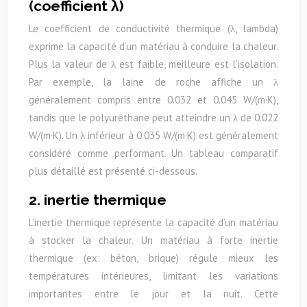
(coefficient λ)
Le coefficient de conductivité thermique (λ, lambda)
exprime la capacité d’un matériau à conduire la chaleur.
Plus la valeur de λ est faible, meilleure est l’isolation.
Par exemple, la laine de roche affiche un λ
généralement compris entre 0.032 et 0.045 W/(m·K),
tandis que le polyuréthane peut atteindre un λ de 0.022
W/(m·K). Un λ inférieur à 0.035 W/(m·K) est généralement
considéré comme performant. Un tableau comparatif
plus détaillé est présenté ci-dessous.
2. inertie thermique
L’inertie thermique représente la capacité d’un matériau
à stocker la chaleur. Un matériau à forte inertie
thermique (ex: béton, brique) régule mieux les
températures intérieures, limitant les variations
importantes entre le jour et la nuit. Cette