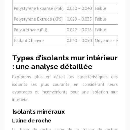
Polystyrène Expansé (PSE)
0.030 – 0.040
Faible
Polystyrène Extrudé (XPS)
0.028 – 0.035
Faible
Polyuréthane (PU)
0.022 – 0.026
Faible
Isolant Chanvre
0.040 – 0.050
Moyenne – Elevée
Types d’isolants mur intérieur
: une analyse détaillée
Explorons plus en détail les caractéristiques des
isolants les plus courants, en considérant leurs
avantages et inconvénients pour une isolation mur
intérieur.
Isolants minéraux
Laine de roche
La laine de roche, issue de la fusion de roches