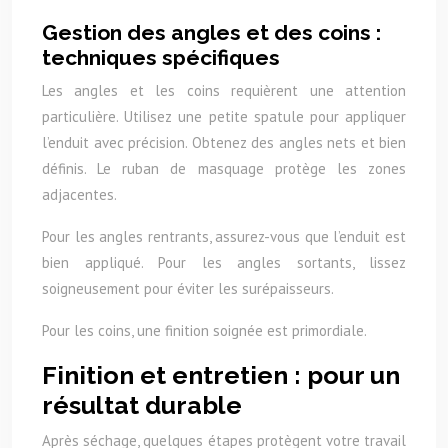
Gestion des angles et des coins :
techniques spécifiques
Les angles et les coins requièrent une attention
particulière. Utilisez une petite spatule pour appliquer
l’enduit avec précision. Obtenez des angles nets et bien
définis. Le ruban de masquage protège les zones
adjacentes.
Pour les angles rentrants, assurez-vous que l’enduit est
bien appliqué. Pour les angles sortants, lissez
soigneusement pour éviter les surépaisseurs.
Pour les coins, une finition soignée est primordiale.
Finition et entretien : pour un
résultat durable
Après séchage, quelques étapes protègent votre travail