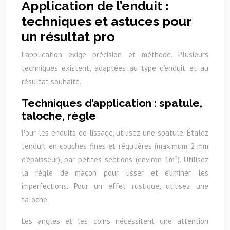
Application de l’enduit :
techniques et astuces pour
un résultat pro
L’application exige précision et méthode. Plusieurs
techniques existent, adaptées au type d’enduit et au
résultat souhaité.
Techniques d’application : spatule,
taloche, règle
Pour les enduits de lissage, utilisez une spatule. Étalez
l’enduit en couches fines et régulières (maximum 2 mm
d’épaisseur), par petites sections (environ 1m²). Utilisez
la règle de maçon pour lisser et éliminer les
imperfections. Pour un effet rustique, utilisez une
taloche.
Les angles et les coins nécessitent une attention