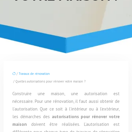
/
Travaux de rénovation
/ Quelles autorisations pour rénover votre maison ?
Construire une maison, une autorisation est
nécessaire. Pour une rénovation, il faut aussi obtenir de
l’autorisation. Que ce soit à l’intérieur ou à l’extérieur,
les démarches des
autorisations pour rénover votre
maison
doivent être réalisées. L’autorisation est
différente pour chaque type de travaux de rénovation