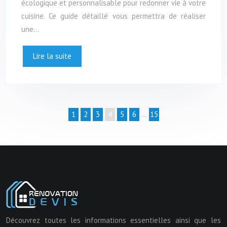
écologique et personnalisable pour redonner vie à votre
cuisine. Ce guide détaillé vous permettra de réaliser
une…
Lire la suite
1
2
3
4
5
6
…
15
Découvrez toutes les informations essentielles ainsi que les