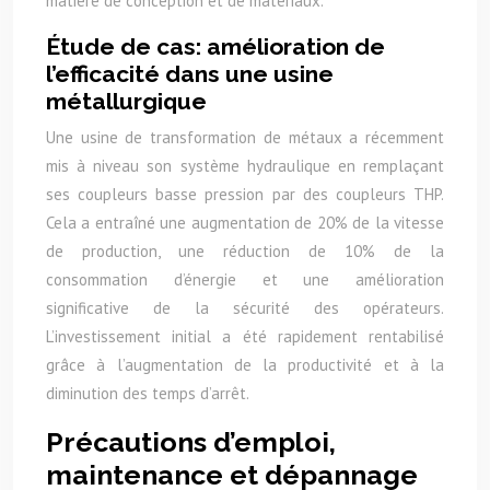
matière de conception et de matériaux.
Étude de cas: amélioration de
l’efficacité dans une usine
métallurgique
Une usine de transformation de métaux a récemment
mis à niveau son système hydraulique en remplaçant
ses coupleurs basse pression par des coupleurs THP.
Cela a entraîné une augmentation de 20% de la vitesse
de production, une réduction de 10% de la
consommation d’énergie et une amélioration
significative de la sécurité des opérateurs.
L’investissement initial a été rapidement rentabilisé
grâce à l’augmentation de la productivité et à la
diminution des temps d’arrêt.
Précautions d’emploi,
maintenance et dépannage